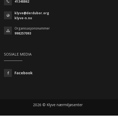
41348862
klyve@derdubor.org
klyve-n.no
Organisasjonsnummer
998257093
SOSIALE MEDIA
Facebook
2026 © Klyve nærmiljøsenter