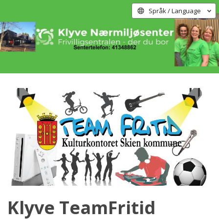
Språk / Language
Klyve TeamFritid