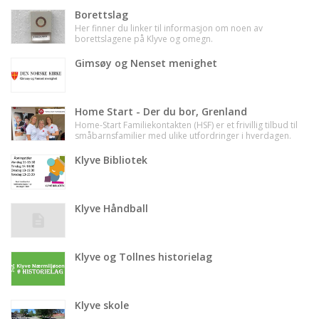
Borettslag
Her finner du linker til informasjon om noen av
borettslagene på Klyve og omegn.
Gimsøy og Nenset menighet
Home Start - Der du bor, Grenland
Home-Start Familiekontakten (HSF) er et frivillig tilbud til
småbarnsfamilier med ulike utfordringer i hverdagen.
Dette er et familiestøtteprogram hvor familiekontakter
(frivillige) besøker familier med minst ett barn under
Klyve Bibliotek
skolealder, ukentlig 2-4 timer over en periode på 3-6
mnd.
Klyve Håndball
Klyve og Tollnes historielag
Klyve skole