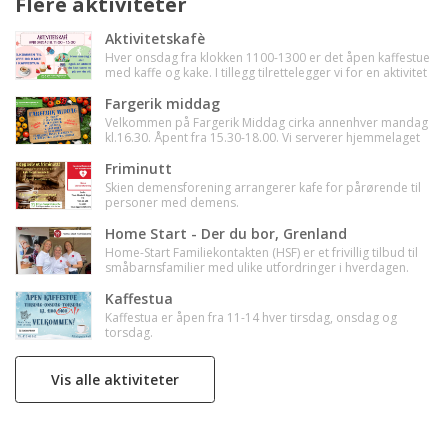
Flere aktiviteter
Aktivitetskafè
Hver onsdag fra klokken 1100-1300 er det åpen kaffestue
med kaffe og kake. I tillegg tilrettelegger vi for en aktivitet
man kan være med på hvis man har lyst.
Fargerik middag
Velkommen på Fargerik Middag cirka annenhver mandag
kl.16.30. Åpent fra 15.30-18.00. Vi serverer hjemmelaget
mat og dessert. Kr.50 per person. Max 150kr per familie.
Friminutt
Skien demensforening arrangerer kafe for pårørende til
personer med demens.
Home Start - Der du bor, Grenland
Home-Start Familiekontakten (HSF) er et frivillig tilbud til
småbarnsfamilier med ulike utfordringer i hverdagen.
Dette er et familiestøtteprogram hvor familiekontakter
(frivillige) besøker familier med minst ett barn under
Kaffestua
skolealder, ukentlig 2-4 timer over en periode på 3-6
Kaffestua er åpen fra 11-14 hver tirsdag, onsdag og
mnd.
torsdag.
Vis alle aktiviteter