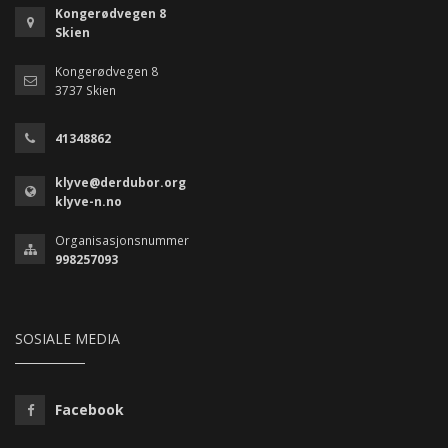
Kongerødvegen 8
Skien
Kongerødvegen 8
3737 Skien
41348862
klyve@derdubor.org
klyve-n.no
Organisasjonsnummer
998257093
SOSIALE MEDIA
Facebook