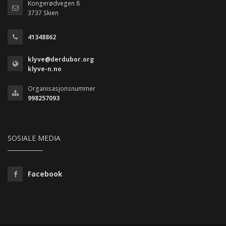
Kongerødvegen 8
3737 Skien
41348862
klyve@derdubor.org
klyve-n.no
Organisasjonsnummer
998257093
SOSIALE MEDIA
Facebook