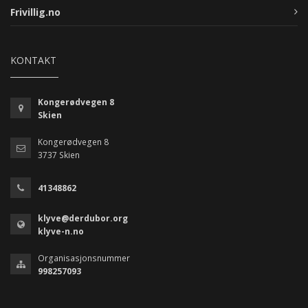
Frivillig.no
KONTAKT
Kongerødvegen 8
Skien
Kongerødvegen 8
3737 Skien
41348862
klyve@derdubor.org
klyve-n.no
Organisasjonsnummer
998257093