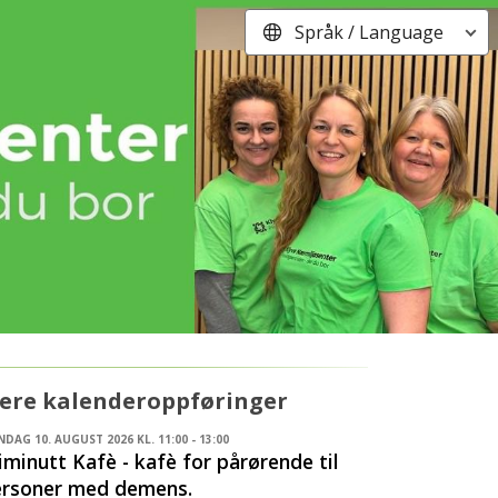
Språk / Language
lere kalenderoppføringer
DAG 10. AUGUST 2026 KL. 11:00 - 13:00
iminutt Kafè - kafè for pårørende til
ersoner med demens.