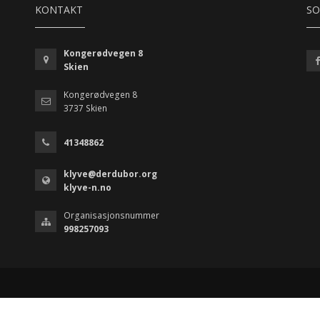
KONTAKT
SO
Kongerødvegen 8
Skien
Kongerødvegen 8
3737 Skien
41348862
klyve@derdubor.org
klyve-n.no
Organisasjonsnummer
998257093