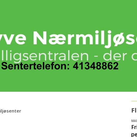
F
iljøsenter
é
MAN
Fr
p