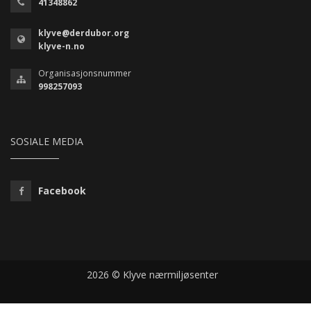
41348862
klyve@derdubor.org
klyve-n.no
Organisasjonsnummer
998257093
SOSIALE MEDIA
Facebook
2026 © Klyve nærmiljøsenter