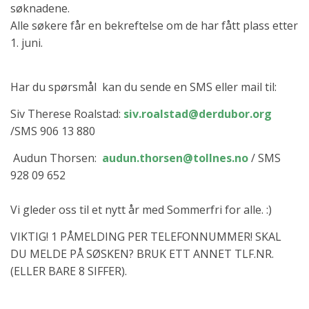
søknadene.
Alle søkere får en bekreftelse om de har fått plass etter
1. juni.
Har du spørsmål kan du sende en SMS eller mail til:
Siv Therese Roalstad:
siv.roalstad@derdubor.org
/SMS 906 13 880
Audun Thorsen:
audun.thorsen@tollnes.no
/ SMS
928 09 652
Vi gleder oss til et nytt år med Sommerfri for alle. :)
VIKTIG! 1 PÅMELDING PER TELEFONNUMMER! SKAL
DU MELDE PÅ SØSKEN? BRUK ETT ANNET TLF.NR.
(ELLER BARE 8 SIFFER).