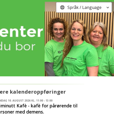
Språk / Language
lere kalenderoppføringer
DAG 10. AUGUST 2026 KL. 11:00 - 13:00
iminutt Kafè - kafè for pårørende til
ersoner med demens.