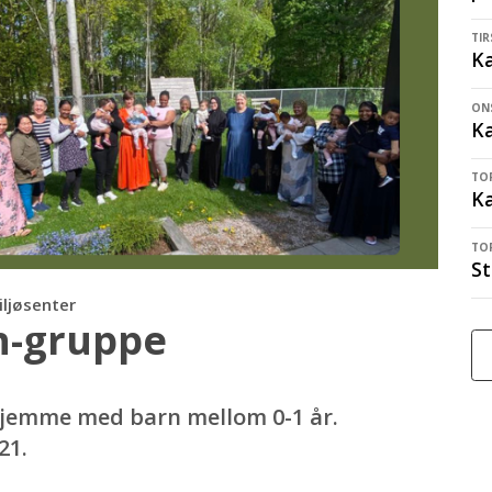
TIR
Ka
ONS
Ka
TOR
Ka
TOR
St
iljøsenter
n-gruppe
 hjemme med barn mellom 0-1 år.
21.