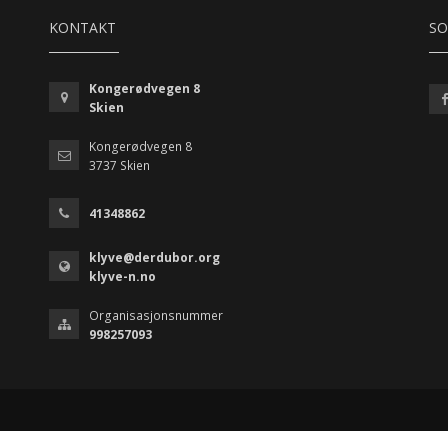
KONTAKT
SO
Kongerødvegen 8
Skien
Kongerødvegen 8
3737 Skien
41348862
klyve@derdubor.org
klyve-n.no
Organisasjonsnummer
998257093