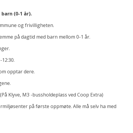
barn (0-1 år).
ommune og frivilligheten.
jemme på dagtid med barn mellom 0-1 år.
nger.
-12:30.
 som opptar dere.
gene.
(På Klyve, M3 -bussholdeplass ved Coop Extra)
nærmiljøsenter på første oppmøte. Alle må selv ha med