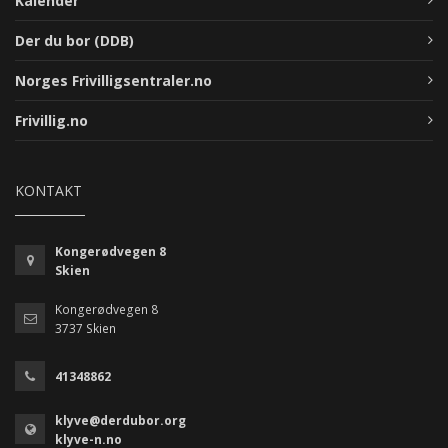
Kalender
Der du bor (DDB)
Norges Frivilligsentraler.no
Frivillig.no
KONTAKT
Kongerødvegen 8
Skien
Kongerødvegen 8
3737 Skien
41348862
klyve@derdubor.org
klyve-n.no