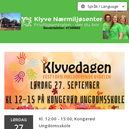
Språk / Language
Kl. 12:00 - 15:00, Kongerød
LØRDAG
27
Ungdomsskole