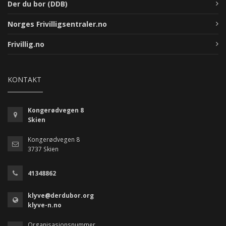
Der du bor (DDB)
Norges Frivilligsentraler.no
Frivillig.no
KONTAKT
Kongerødvegen 8
Skien
Kongerødvegen 8
3737 Skien
41348862
klyve@derdubor.org
klyve-n.no
Organisasjonsnummer