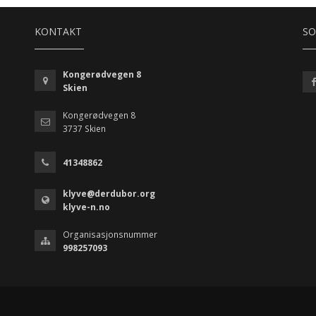
KONTAKT
SO
Kongerødvegen 8
Skien
Kongerødvegen 8
3737 Skien
41348862
klyve@derdubor.org
klyve-n.no
Organisasjonsnummer
998257093