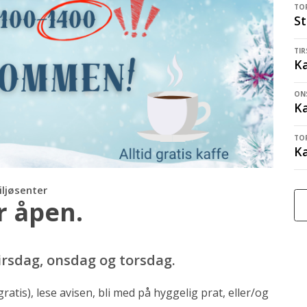
TOR
St
TIR
Ka
ONS
Ka
TOR
Ka
iljøsenter
r åpen.
tirsdag, onsdag og torsdag.
tis), lese avisen, bli med på hyggelig prat, eller/og