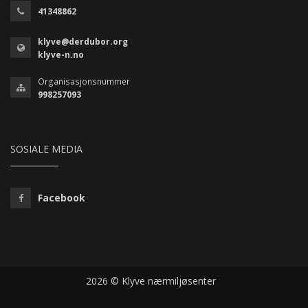
41348862
klyve@derdubor.org
klyve-n.no
Organisasjonsnummer
998257093
SOSIALE MEDIA
Facebook
2026 © Klyve nærmiljøsenter