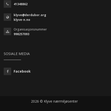
41348862
klyve@derdubor.org
klyve-n.no
Organisasjonsnummer
998257093
SOSIALE MEDIA
Facebook
2026 © Klyve nærmiljøsenter