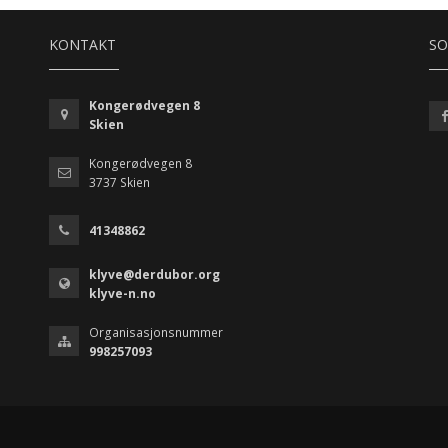
KONTAKT
SO
Kongerødvegen 8
Skien
Kongerødvegen 8
3737 Skien
41348862
klyve@derdubor.org
klyve-n.no
Organisasjonsnummer
998257093