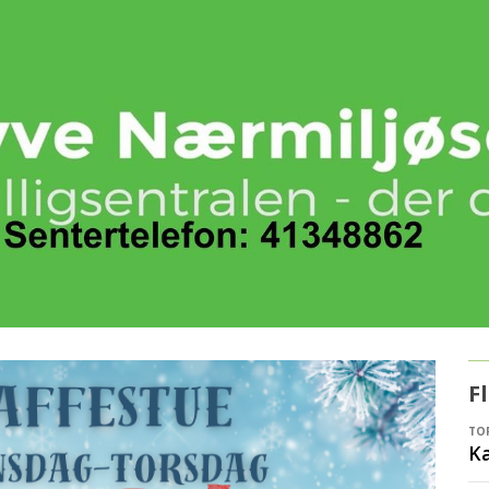
F
TOR
Ka