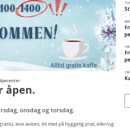
TOR
St
MAN
Fr
p
TIR
Fr
p
TIR
Ka
iljøsenter
r åpen.
tirsdag, onsdag og torsdag.
tis), lese avisen, bli med på hyggelig prat, eller/og