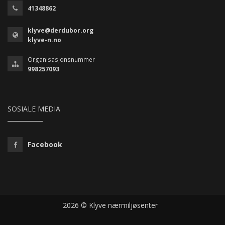
41348862
klyve@derdubor.org
klyve-n.no
Organisasjonsnummer
998257093
SOSIALE MEDIA
Facebook
2026 © Klyve nærmiljøsenter