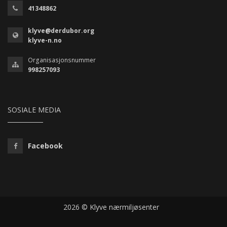
41348862
klyve@derdubor.org
klyve-n.no
Organisasjonsnummer
998257093
SOSIALE MEDIA
Facebook
2026 © Klyve nærmiljøsenter