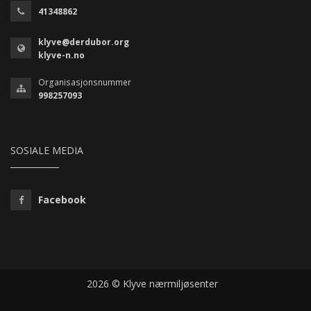
41348862
klyve@derdubor.org
klyve-n.no
Organisasjonsnummer
998257093
SOSIALE MEDIA
Facebook
2026 © Klyve nærmiljøsenter