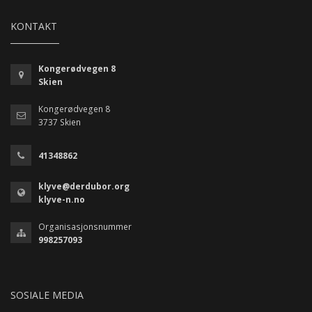
KONTAKT
Kongerødvegen 8
Skien
Kongerødvegen 8
3737 Skien
41348862
klyve@derdubor.org
klyve-n.no
Organisasjonsnummer
998257093
SOSIALE MEDIA