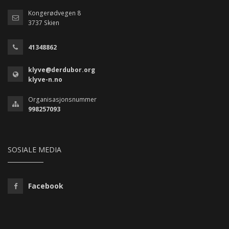
Kongerødvegen 8
3737 Skien
41348862
klyve@derdubor.org
klyve-n.no
Organisasjonsnummer
998257093
SOSIALE MEDIA
Facebook