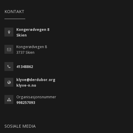
KONTAKT
Kongerødvegen 8
Skien
Kongerødvegen 8
3737 Skien
41348862
klyve@derdubor.org
klyve-n.no
Organisasjonsnummer
998257093
SOSIALE MEDIA