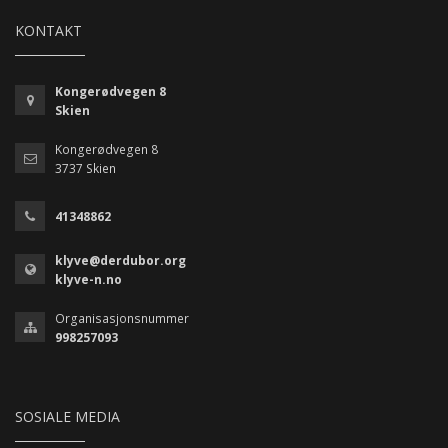
KONTAKT
Kongerødvegen 8
Skien
Kongerødvegen 8
3737 Skien
41348862
klyve@derdubor.org
klyve-n.no
Organisasjonsnummer
998257093
SOSIALE MEDIA