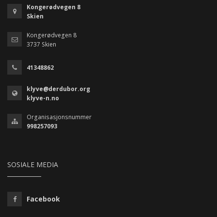
Kongerødvegen 8
Skien
Kongerødvegen 8
3737 Skien
41348862
klyve@derdubor.org
klyve-n.no
Organisasjonsnummer
998257093
SOSIALE MEDIA
Facebook